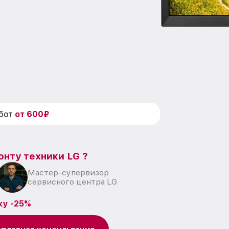
абот
от 600₽
онту техники LG ?
Мастер-супервизор
сервисного центра LG
ку -25%