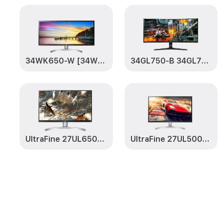
34WK650-W [34WK650-W.ARUZ]
34GL750-B 34GL750-B
UltraFine 27UL650-W [27UL650-W.ARUZ]
UltraFine 27UL500-W 27UL500-W.ARUZ