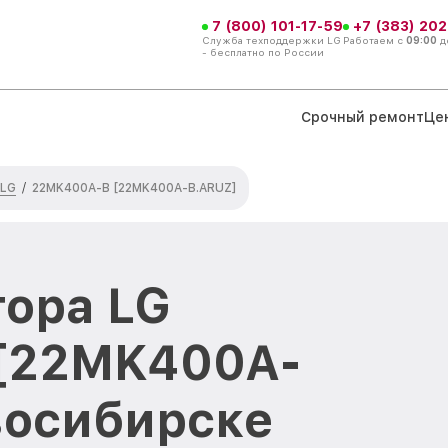
7 (800) 101-17-59
+7 (383) 202
Служба техподдержки LG
Работаем с
09:00
д
- бесплатно по России
Срочный ремонт
Це
 LG
/
22MK400A-B [22MK400A-B.ARUZ]
ора LG
[22MK400A-
восибирске