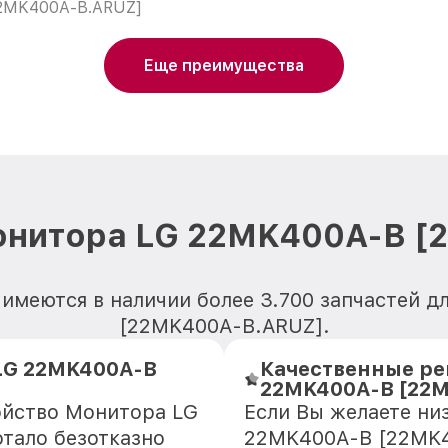
2MK400A-B.ARUZ]
Еще преимущества
онитора LG 22MK400A-B 
 имеются в наличии более 3.700 запчастей 
[22MK400A-B.ARUZ].
LG 22MK400A-B
Качественные ре
22MK400A-B [22
ойство Монитора LG
Если Вы желаете ни
тало безотказно
22MK400A-B [22MK4