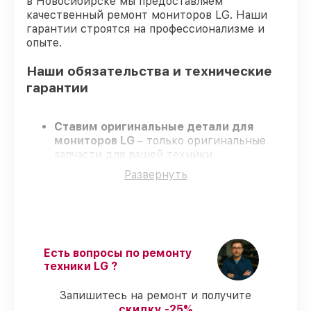
в Новосибирске мы предоставляем
качественный ремонт мониторов LG. Наши
гарантии строятся на профессионализме и
опыте.
Наши обязательства и технические
гарантии
Ставим оригинальные детали для
мониторов LG
– только оригинальные
запчасти для вашей техники.
Сертифицированные специалисты
–
Развернуть
проходят регулярное обучение, что
обеспечивает высокий уровень сервиса.
Соблюдаем сроки
– ремонт мониторов
LG в оговоренные сроки.
Поддержка после ремонта
– на все
услуги и детали для мониторов LG
Есть вопросы по ремонту
предоставляется официальное
техники LG ?
сопровождение.
Запишитесь на ремонт и получите
скидку -25%