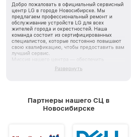
Добро пожаловать в официальный сервисный
центр LG в городе Новосибирске. Мы
предлагаем профессиональный ремонт и
обслуживание устройств LG для всех
жителей города и окрестностей. Наша
команда состоит из сертифицированных
специалистов, которые постоянно повышают
свою квалификацию, чтобы предоставить вам
лучший сервис.
Миссия нашего центра — обеспечить
качественный и доступный ремонт для
Развернуть
каждого пользователя продукции LG, вне
зависимости от сложности поломки. Мы
стремимся к тому, чтобы каждый клиент был
удовлетворен скоростью и качеством
предоставляемых услуг. Наша цель — стать
Партнеры нашего СЦ в
лучшим сервисным центром LG в городе
Новосибирске
Новосибирске, постоянно повышая уровень
доверия и лояльности наших клиентов.