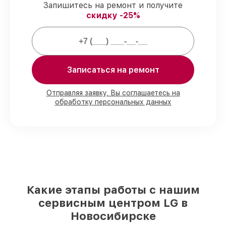
Мы гарантируем:
Запишитесь на ремонт и получите
скидку -25%
80%
ремонтов по ремонту выполняются
с возможностью присутствия владельца
90%
запчастей LG имеются в наличии в
Новосибирске, остальные приходят
оперативно
Записаться на ремонт
Фирменные детали LG и надёжные
реплики
– только вы выбираете, какие
Отправляя заявку, Вы соглашаетесь на
детали использовать, а мы делаем
обработку персональных данных
ремонт с учётом возможностей клиента
85%
работ по восстановлению LG
завершаются в тот же день, если мастер
начинает работу сразу
Какие этапы работы с нашим
сервисным центром LG в
Новосибирске