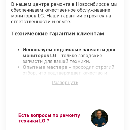
В нашем центре ремонта в Новосибирске мы
обеспечиваем качественное обслуживание
мониторов LG. Наши гарантии строятся на
ответственности и опыте.
Технические гарантии клиентам
Используем подлинные запчасти для
мониторов LG
– только заводские
запчасти для вашей техники.
Опытные мастера
– проходят строгий
отбор, что подтверждает качество и
надёжность ремонта.
Развернуть
Соблюдаем сроки
– ремонт мониторов
LG в оговоренные сроки.
Гарантийное обслуживание
– на все
виды работ и комплектующие для
мониторов LG предоставляется гарантия
до 3-х лет.
Есть вопросы по ремонту
техники LG ?