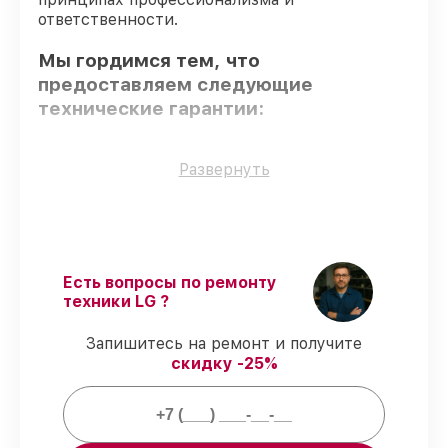
ответственности.
Мы гордимся тем, что
предоставляем следующие
технические гарантии:
Оригинальные детали
– только
Развернуть
подлинные комплектующие.
Квалифицированные специалисты
–
проверенные специалисты с опытом и
сертификацией.
Соблюдение сроков восстановления
–
Есть вопросы по ремонту
гарантируем завершение работ без
техники LG ?
задержек.
Гарантийное обслуживание
–
Запишитесь на ремонт и получите
обслуживаем проекторов всегда со
скидку -25%
строгим соблюдением гарантийных
обязательств.
Мы гарантируем: