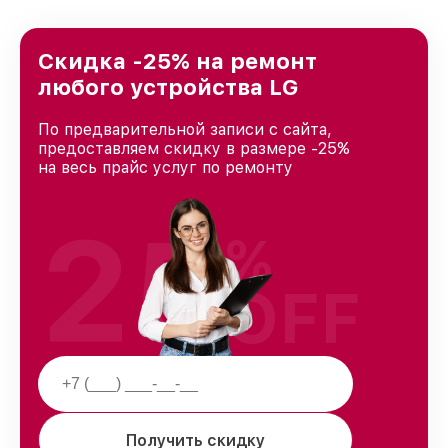
предоставляемых услуг. Наша цель — стать
лучшим сервисным центром LG в городе
Новосибирске, постоянно повышая уровень
Скидка -25% на ремонт
доверия и лояльности наших клиентов.
любого устройства LG
По предварительной записи с сайта,
предоставляем скидку в размере -25%
на весь прайс услуг по ремонту
25
%
OFF
Получить скидку