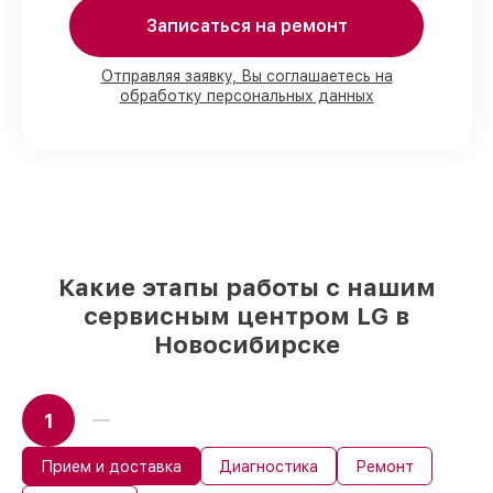
Записаться на ремонт
80%
работ под контролем клиента
90%
комплектующих для проекторов
Отправляя заявку, Вы соглашаетесь на
обработку персональных данных
имеются в наличии или доступны для
срочного заказа
Подбор оригинальных комплектующих
и надежных реплик с возможностью
выбрать
– с учётом всех запросов
85%
работ быстро и без задержек, если
мастер приступает к починке сразу
Какие этапы работы с нашим
сервисным центром LG в
Новосибирске
1
Прием и доставка
Диагностика
Ремонт