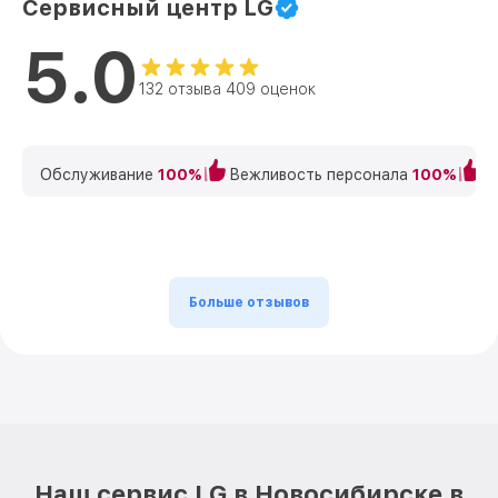
Сервисный центр LG
5.0
132 отзыва 409 оценок
Обслуживание
100%
Вежливость персонала
100%
К
Больше отзывов
Наш сервис LG в Новосибирске в