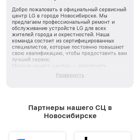
Добро пожаловать в официальный сервисный
центр LG в городе Новосибирске. Мы
предлагаем профессиональный ремонт и
обслуживание устройств LG для всех
жителей города и окрестностей. Наша
команда состоит из сертифицированных
специалистов, которые постоянно повышают
свою квалификацию, чтобы предоставить вам
лучший сервис.
Миссия нашего центра — обеспечить
качественный и доступный ремонт для
Развернуть
каждого пользователя продукции LG, вне
зависимости от сложности поломки. Мы
стремимся к тому, чтобы каждый клиент был
удовлетворен скоростью и качеством
предоставляемых услуг. Наша цель — стать
Партнеры нашего СЦ в
лучшим сервисным центром LG в городе
Новосибирске
Новосибирске, постоянно повышая уровень
доверия и лояльности наших клиентов.