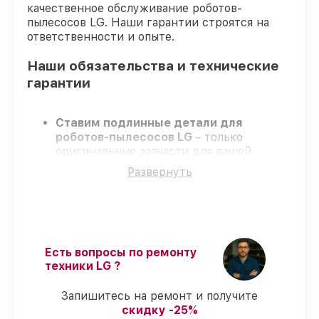
качественное обслуживание роботов-
пылесосов LG. Наши гарантии строятся на
ответственности и опыте.
Наши обязательства и технические
гарантии
Ставим подлинные детали для
роботов-пылесосов LG
– только
оригинальные запчасти для вашей
техники.
Развернуть
Опытные инженеры
– проходят
серьезную проверку знаний и навыков,
что обеспечивает качество и надёжность
ремонта.
Работаем строго в установленных
заранее временных рамках
– ремонт
Есть вопросы по ремонту
роботов-пылесосов LG без бесконечных
техники LG ?
переносов.
Официальная гарантия
– на все виды
Запишитесь на ремонт и получите
работ и комплектующие для роботов-
скидку -25%